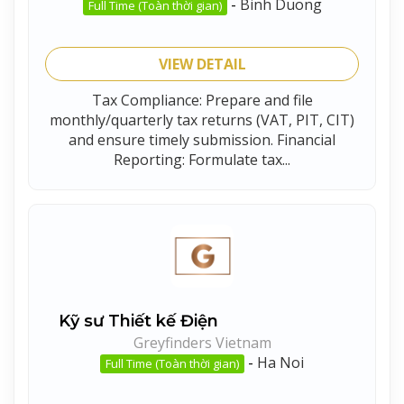
-
Binh Duong
Full Time (Toàn thời gian)
VIEW DETAIL
Tax Compliance: Prepare and file
monthly/quarterly tax returns (VAT, PIT, CIT)
and ensure timely submission. Financial
Reporting: Formulate tax...
Kỹ sư Thiết kế Điện
Greyfinders Vietnam
-
Ha Noi
Full Time (Toàn thời gian)