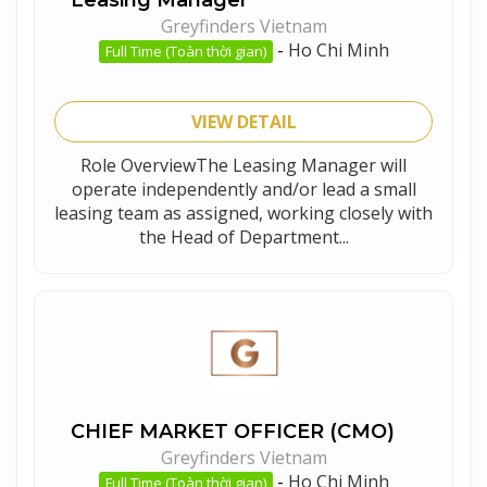
Leasing Manager
Greyfinders Vietnam
-
Ho Chi Minh
Full Time (Toàn thời gian)
VIEW DETAIL
Role OverviewThe Leasing Manager will
operate independently and/or lead a small
leasing team as assigned, working closely with
the Head of Department...
CHIEF MARKET OFFICER (CMO)
Greyfinders Vietnam
-
Ho Chi Minh
Full Time (Toàn thời gian)